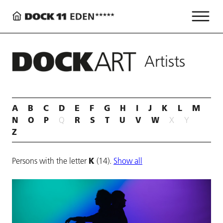
Artists
A
B
C
D
E
F
G
H
I
J
K
L
M
N
O
P
R
S
T
U
V
W
Q
X
Y
Z
K
Persons with the letter
(14).
Show all