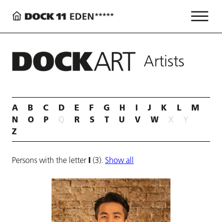
Artists
A
B
C
D
E
F
G
H
I
J
K
L
M
N
O
P
R
S
T
U
V
W
Q
X
Y
Z
I
Persons with the letter
(3).
Show all