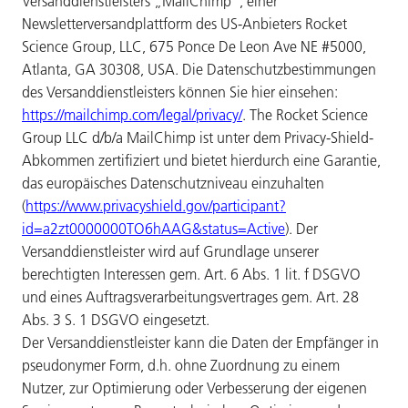
Versanddienstleisters „MailChimp“, einer
Newsletterversandplattform des US-Anbieters Rocket
Science Group, LLC, 675 Ponce De Leon Ave NE #5000,
Atlanta, GA 30308, USA. Die Datenschutzbestimmungen
des Versanddienstleisters können Sie hier einsehen:
https://mailchimp.com/legal/privacy/
. The Rocket Science
Group LLC d/b/a MailChimp ist unter dem Privacy-Shield-
Abkommen zertifiziert und bietet hierdurch eine Garantie,
das europäisches Datenschutzniveau einzuhalten
(
https://www.privacyshield.gov/participant?
id=a2zt0000000TO6hAAG&status=Active
). Der
Versanddienstleister wird auf Grundlage unserer
berechtigten Interessen gem. Art. 6 Abs. 1 lit. f DSGVO
und eines Auftragsverarbeitungsvertrages gem. Art. 28
Abs. 3 S. 1 DSGVO eingesetzt.
Der Versanddienstleister kann die Daten der Empfänger in
pseudonymer Form, d.h. ohne Zuordnung zu einem
Nutzer, zur Optimierung oder Verbesserung der eigenen