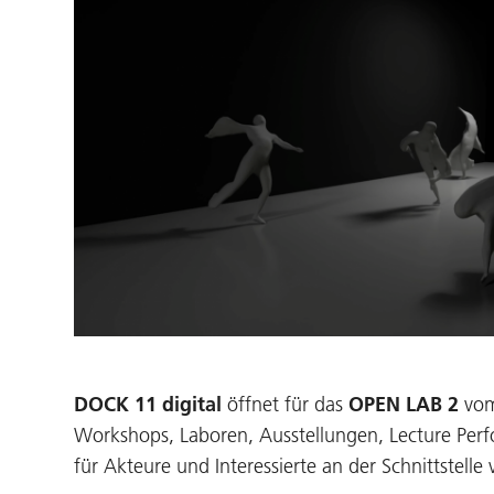
DOCK 11 digital
öffnet für das
OPEN LAB 2
vo
Workshops, Laboren, Ausstellungen, Lecture Perfo
für Akteure und Interessierte an der Schnittstelle