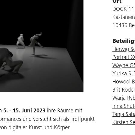
Ort
DOCK 11
Kastanien
10435 Ber
Beteili
Herwig S
Portrait 
Wayne G
Yurika S
Howool B
Brit Rod
Warja Ry
Irina Shu
m
5. - 15. Juni 2023
ihre Räume mit
Tanja Sab
rmances und versteht sich als Treffpunkt
Kirsten S
 von digitaler Kunst und Körper.