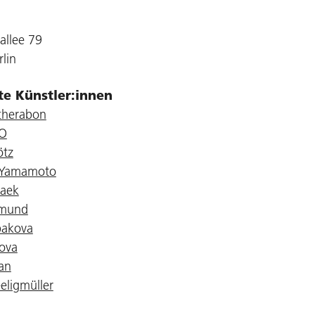
allee 79
lin
gte Künstler:innen
cherabon
XO
ötz
. Yamamoto
aek
emund
bakova
tova
an
eeligmüller