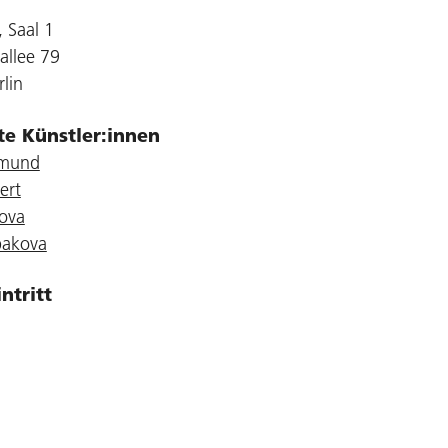
 Saal 1
allee 79
lin
gte Künstler:innen
emund
ert
tova
bakova
intritt