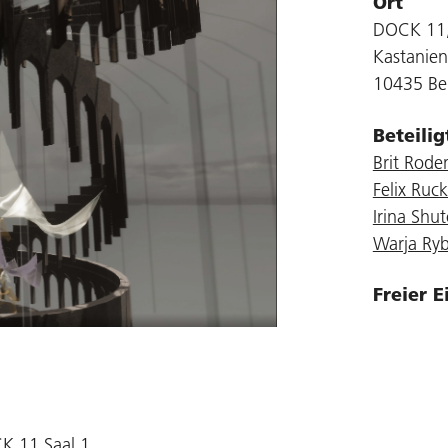
Ort
DOCK 11,
Kastanien
10435 Ber
Beteili
Brit Rod
Felix Ruck
Irina Shu
Warja Ry
Freier E
K 11 Saal 1