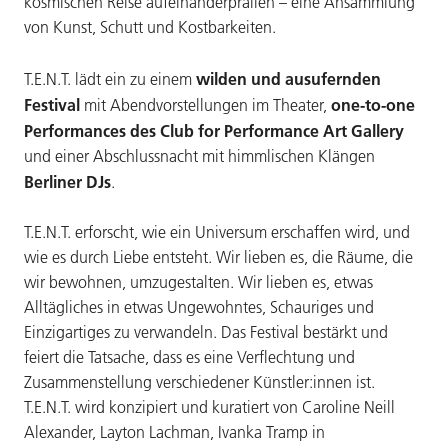
kosmischen Reise aufeinanderprallen – eine Ansammlung
von Kunst, Schutt und Kostbarkeiten.
wilden und ausufernden
T.E.N.T. lädt ein zu einem
Festival
one-to-one
mit Abendvorstellungen im Theater,
Performances des Club for Performance Art Gallery
und einer Abschlussnacht mit himmlischen Klängen
Berliner DJs
.
T.E.N.T. erforscht, wie ein Universum erschaffen wird, und
wie es durch Liebe entsteht. Wir lieben es, die Räume, die
wir bewohnen, umzugestalten. Wir lieben es, etwas
Alltägliches in etwas Ungewohntes, Schauriges und
Einzigartiges zu verwandeln. Das Festival bestärkt und
feiert die Tatsache, dass es eine Verflechtung und
Zusammenstellung verschiedener Künstler:innen ist.
T.E.N.T. wird konzipiert und kuratiert von Caroline Neill
Alexander, Layton Lachman, Ivanka Tramp in