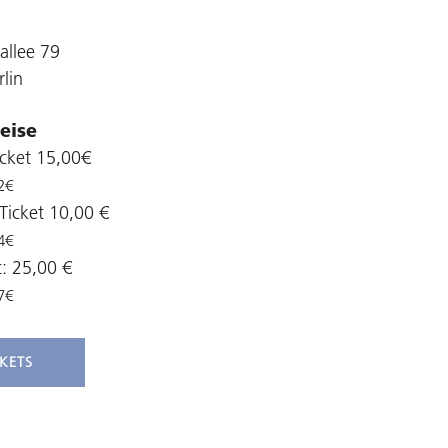
allee 79
lin
eise
cket 15,00€
2€
Ticket 10,00 €
4€
t: 25,00 €
7€
CKETS