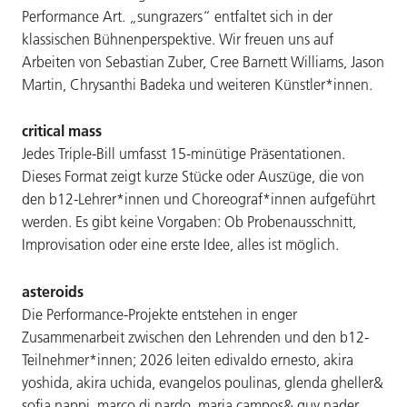
Performance Art. „sungrazers“ entfaltet sich in der
klassischen Bühnenperspektive. Wir freuen uns auf
Arbeiten von Sebastian Zuber, Cree Barnett Williams, Jason
Martin, Chrysanthi Badeka und weiteren Künstler*innen.
critical mass
Jedes Triple-Bill umfasst 15-minütige Präsentationen.
Dieses Format zeigt kurze Stücke oder Auszüge, die von
den b12-Lehrer*innen und Choreograf*innen aufgeführt
werden. Es gibt keine Vorgaben: Ob Probenausschnitt,
Improvisation oder eine erste Idee, alles ist möglich.
asteroids
Die Performance-Projekte entstehen in enger
Zusammenarbeit zwischen den Lehrenden und den b12-
Teilnehmer*innen; 2026 leiten edivaldo ernesto, akira
yoshida, akira uchida, evangelos poulinas, glenda gheller&
sofia nappi, marco di nardo, maria campos& guy nader,