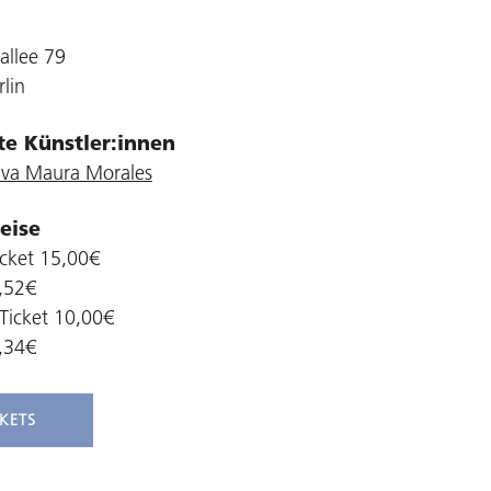
allee 79
lin
gte Künstler:innen
iva Maura Morales
eise
cket 15,00€
,52€
Ticket 10,00€
,34€
CKETS