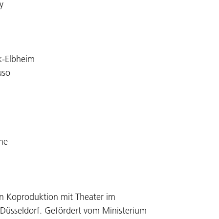
y
k-Elbheim
uso
che
in Koproduktion mit Theater im
 Düsseldorf. Gefördert vom Ministerium