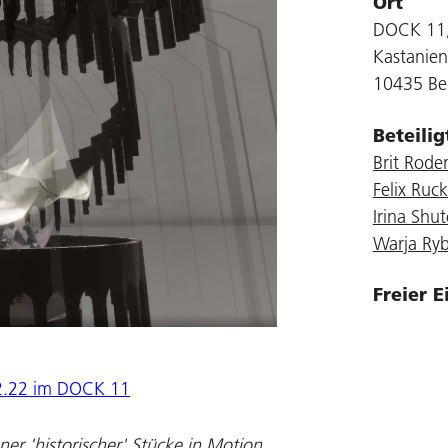
Ort
DOCK 11,
Kastanien
10435 Ber
Beteili
Brit Rod
Felix Ruck
Irina Shu
Warja Ry
Freier E
2.22 im DOCK 11
r 'historischer' Stücke in Motion