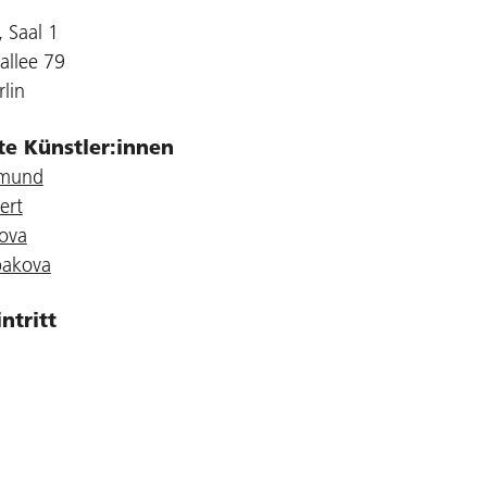
 Saal 1
allee 79
lin
gte Künstler:innen
emund
ert
tova
bakova
intritt