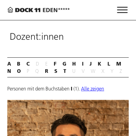
Dozent:innen
A
B
C
F
G
H
I
J
K
L
M
D
E
N
O
R
S
T
P
Q
U
V
W
X
Y
Z
I
Personen mit dem Buchstaben
(1).
Alle zeigen