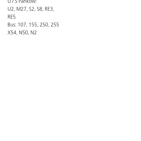
U / S Pankow:
U2, M27, S2, S8, RE3,
RE5
Bus: 107, 155, 250, 255
X54, N50, N2