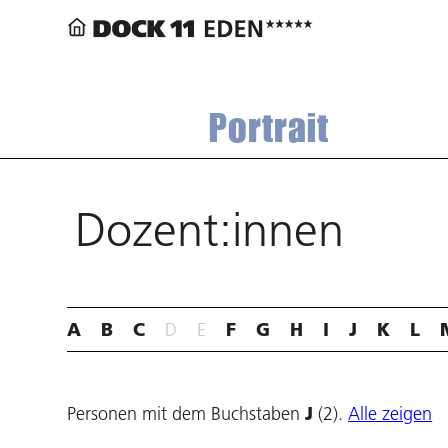
Portrait
Dozent:innen
A
B
C
D
E
F
G
H
I
J
K
L
Personen mit dem Buchstaben
J
(2).
Alle zeigen