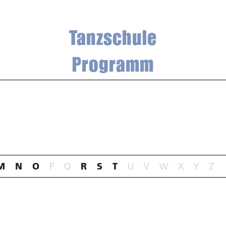
Tanzschule
Programm
M
N
O
P
Q
R
S
T
U
V
W
X
Y
Z