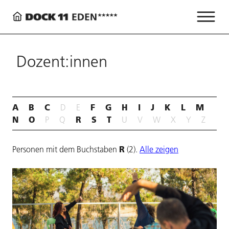
Dozent:innen
A
B
C
F
G
H
I
J
K
L
M
D
E
N
O
R
S
T
P
Q
U
V
W
X
Y
Z
R
Personen mit dem Buchstaben
(2).
Alle zeigen