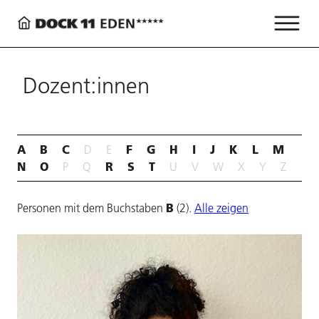
Dozent:innen
A
B
C
F
G
H
I
J
K
L
M
D
E
N
O
R
S
T
P
Q
U
V
W
X
Y
Z
B
Personen mit dem Buchstaben
(2).
Alle zeigen