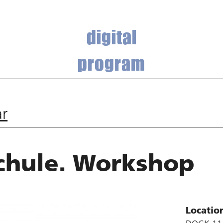
digital
program
ar
chule. Workshop
Locatio