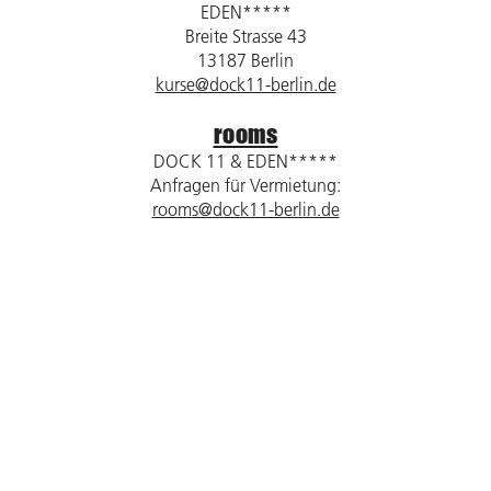
EDEN*****
Breite Strasse 43
13187 Berlin
kurse@dock11-berlin.de
rooms
DOCK 11 & EDEN*****
Anfragen für Vermietung:
rooms@dock11-berlin.de
digital
DOCK 11 / DOCK digital
Kastanienallee 79
10435 Berlin
dock11@dock11-berlin.de
Impressum
Datenschutz