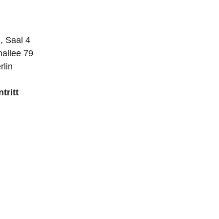
 Saal 4
nallee 79
rlin
ntritt